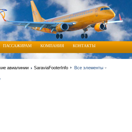
ПАССАЖИРАМ
КОМПАНИЯ
КОНТАКТЫ
кие авиалинии
SaraviaFooterInfo
Все элементы
е