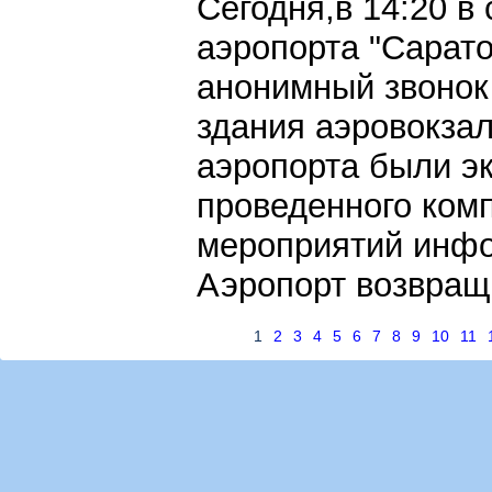
Сегодня,в 14:20 
аэропорта "Сарат
анонимный звонок
здания аэровокза
аэропорта были э
проведенного ком
мероприятий инфо
Аэропорт возвращ
1
2
3
4
5
6
7
8
9
10
11