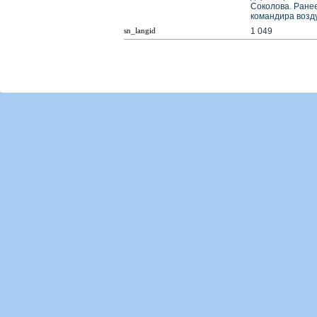
Соколова. Ране
командира возд
1 049
sn_langid