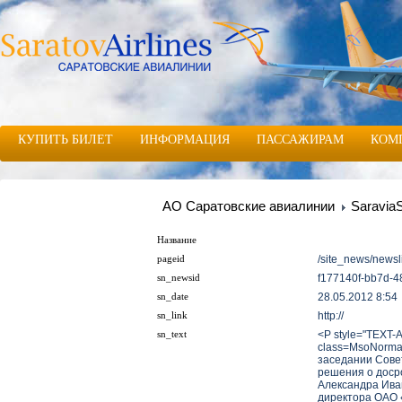
КУПИТЬ БИЛЕТ
ИНФОРМАЦИЯ
ПАССАЖИРАМ
КОМ
АО Саратовские авиалинии
Saravia
Название
/site_news/newsl
pageid
f177140f-bb7d-4
sn_newsid
28.05.2012 8:54
sn_date
http://
sn_link
<P style="TEXT-A
sn_text
class=MsoNorma
заседании Сове
решения о доср
Александра Ива
директора ОАО 