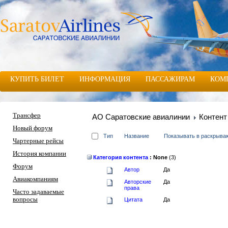
КУПИТЬ БИЛЕТ
ИНФОРМАЦИЯ
ПАССАЖИРАМ
КОМ
Трансфер
АО Саратовские авиалинии
Контент
Новый форум
Тип
Название
Показывать в раскрыв
Чартерные рейсы
История компании
Категория контента
: None
‎(3)
Форум
Автор
Да
Авиакомпаниям
Авторские
Да
права
Часто задаваемые
вопросы
Цитата
Да