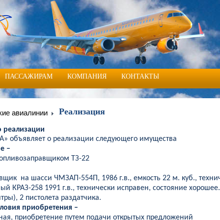
ПАССАЖИРАМ
КОМПАНИЯ
КОНТАКТЫ
Реализация
кие авиалинии
о реализации
» объявляет о реализации следующего имущества
е –
 топливозаправщиком ТЗ-22
авщик
на шасси ЧМЗАП-554П, 1986 г.в., емкость 22 м. куб., техн
ый КРАЗ-258 1991 г.в., технически исправен, состояние хорошее.
итры), 2 пистолета раздатчика.
словия приобретения –
ная, приобретение путем подачи открытых предложений