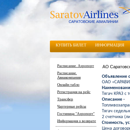
КУПИТЬ БИЛЕТ
ИНФОРМАЦИЯ
Расписание. Аэропорт
АО Саратовс
Расписание.
Объявление 
Авиакомпания
ОАО «САРАВИА
Онлайн табло
Наименовани
Регистрация на рейс
Тягач КРАЗ с
Трансфер
Описание -
Топливозапр
Чартерные рейсы
Тягач седельн
Гостиница "Аэропорт"
2 счетчика (л
Информация о возврате
Стоимость, у
Цена договор