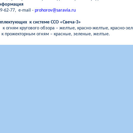
информация
9-62-77,
e
-
mail
-
prohorov
@
saravia
.
ru
мплектующих
к системе ССО «Свеча-3»
ы
к огням кругового обзора – желтые, красно-желтые, красно-зе
 к прожекторным огням – красные, зеленые, желтые.