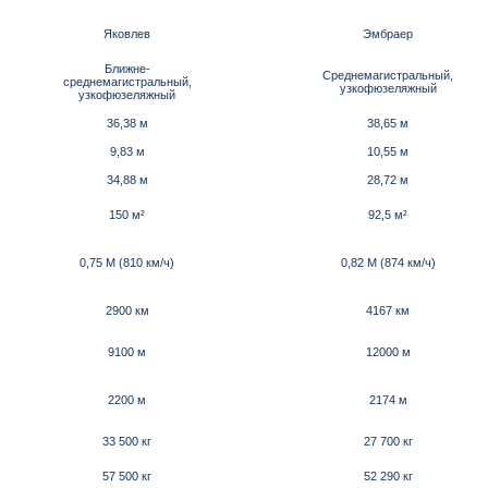
Яковлев
Эмбраер
Ближне-
Среднемагистральный,
среднемагистральный,
узкофюзеляжный
узкофюзеляжный
36,38 м
38,65 м
9,83 м
10,55 м
34,88 м
28,72 м
150 м²
92,5 м²
0,75 M (810 км/ч)
0,82 М (874 км/ч)
2900 км
4167 км
9100 м
12000 м
2200 м
2174 м
33 500 кг
27 700 кг
57 500 кг
52 290 кг