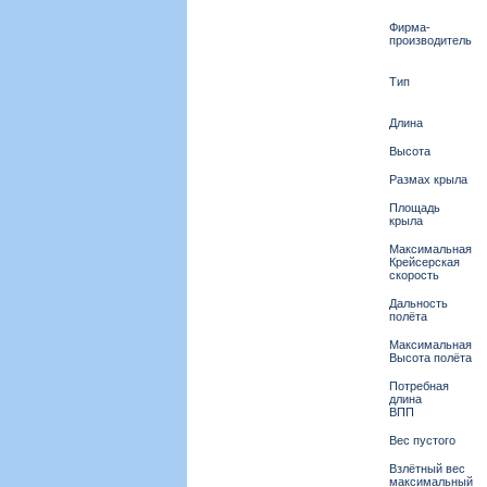
Фирма-
производитель
Тип
Длина
Высота
Размах крыла
Площадь
крыла
Максимальная
Крейсерская
скорость
Дальность
полёта
Максимальная
Высота полёта
Потребная
длина
ВПП
Вес пустого
Взлётный вес
максимальный