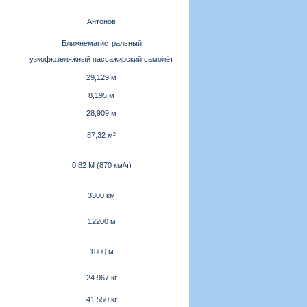
Антонов
Ближнемагистральный
узкофюзеляжный пассажирский самолёт
29,129 м
8,195 м
28,909 м
87,32 м²
0,82 M (870 км/ч)
3300 км
12200 м
1800 м
24 967 кг
41 550 кг