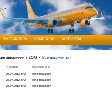
ПАССАЖИРАМ
КОМПАНИЯ
КОНТАКТЫ
кие авиалинии
LOM
Все документы
Изменен
кем изменено
y
25.07.2012 8:42
i:0#.f|fba|alexey
25.07.2012 8:42
i:0#.f|fba|alexey
25.07.2012 8:42
i:0#.f|fba|alexey