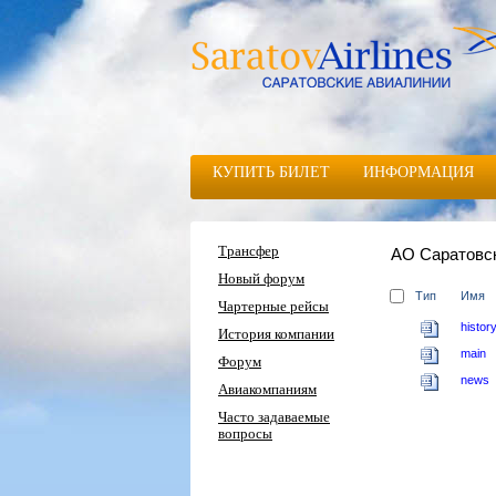
КУПИТЬ БИЛЕТ
ИНФОРМАЦИЯ
Трансфер
АО Саратовс
Новый форум
Тип
Имя
Чартерные рейсы
histor
История компании
main
Форум
news
Авиакомпаниям
Часто задаваемые
вопросы