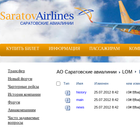
КУПИТЬ БИЛЕТ
ИНФОРМАЦИЯ
ПАССАЖИРАМ
КОМ
Трансфер
АО Саратовские авиалинии
LOM
Новый форум
Тип
Имя
Изменен
кем изм
Чартерные рейсы
history
25.07.2012 8:42
i:0#.f|fb
История компании
main
25.07.2012 8:42
i:0#.f|fb
Форум
news
25.07.2012 8:42
i:0#.f|fb
Авиакомпаниям
Часто задаваемые
вопросы