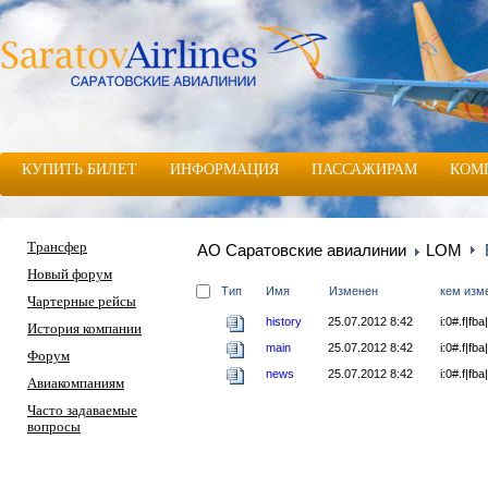
КУПИТЬ БИЛЕТ
ИНФОРМАЦИЯ
ПАССАЖИРАМ
КОМ
Трансфер
АО Саратовские авиалинии
LOM
Новый форум
Тип
Имя
Изменен
кем изм
Чартерные рейсы
history
25.07.2012 8:42
i:0#.f|fb
История компании
main
25.07.2012 8:42
i:0#.f|fb
Форум
news
25.07.2012 8:42
i:0#.f|fb
Авиакомпаниям
Часто задаваемые
вопросы