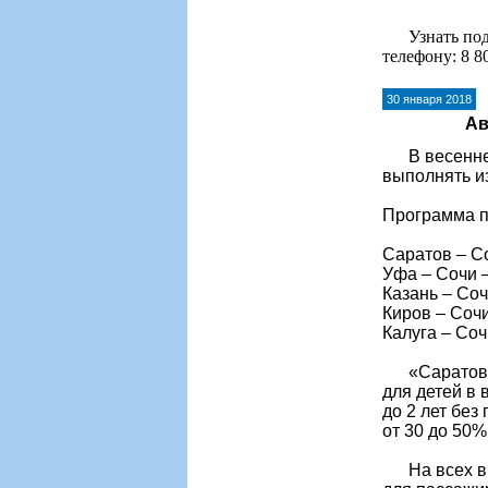
Узнать подр
телефону: 8 8
30 января 2018
Ав
В весенне-л
выполнять из
Программа п
Саратов – С
Уфа – Сочи –
Казань – Соч
Киров – Сочи
Калуга – Соч
«Саратовски
для детей в 
до 2 лет без
от 30 до 50%
На всех вну