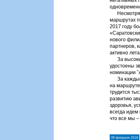
негативных п
одновременн
Несмотря на
маршрутах п
2017 году б
«Саратовски
нового фили
партнеров, к
активно лета
За высокие 
удостоены з
номинации "
За каждым а
на маршруте
трудится ты
развитию ав
здоровья, ус
всегда идем 
что все мы 
08 февраля 2018