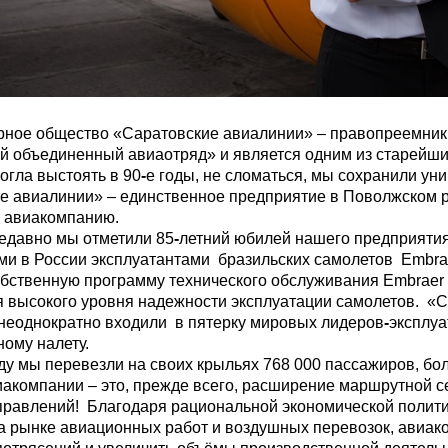
е общество «Саратовские авиалинии» – правопреемник 
й объединенный авиаотряд» и является одним из старейш
огла выстоять в 90
-
е годы, не сломаться, мы сохранили ун
е авиалинии» – единственное предприятие в Поволжском 
 авиакомпанию.
авно мы отметили 85
-
летний юбилей нашего предприятия
ми в России эксплуатантами бразильских самолетов Embr
обственную программу технического обслуживания Embraer 
 высокого уровня надежности эксплуатации самолетов. «
неоднократно входили в пятерку мировых лидеров
-
эксплуа
ному налету.
 мы перевезли на своих крыльях 768 000 пассажиров, бол
иакомпании – это, прежде всего, расширение маршрутной се
правлений! Благодаря рациональной экономической политик
а рынке авиационных работ и воздушных перевозок, авиак