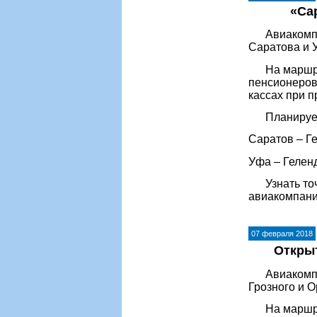
«Са
Авиакомпани
Саратова и 
На маршрута
пенсионеров:
кассах при 
Планируемо
Саратов – Ге
Уфа – Геленд
Узнать точн
авиакомпан
07 февраля 2018
Открыт
Авиакомпани
Грозного и О
На маршрута