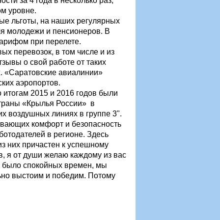
ти за 4 года в несколько раз,
м уровне.
ые льготы, на наших регулярных
я молодежи и пенсионеров. В
тарифом при перелете.
х перевозок, в том числе и из
зывы о свой работе от таких
их. «Саратовские авиалинии»
йских аэропортов.
итогам 2015 и 2016 годов были
страны «Крылья России» в
х воздушных линиях в группе 3".
вающих комфорт и безопасность
отодателей в регионе. Здесь
з них причастен к успешному
, я от души желаю каждому из вас
не было спокойных времен, мы
льно выстоим и победим. Потому