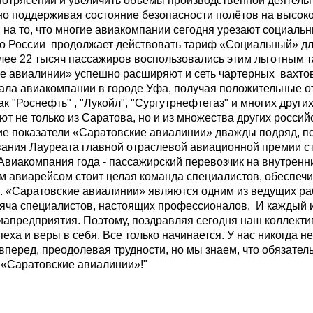
отрясений и увеличить объёмы производственной деятельнос
о поддерживая состояние безопасности полётов на высоко
 то, что многие авиакомпании сегодня урезают социальн
о России продолжает действовать тариф «Социальный» дл
олее 22 тысяч пассажиров воспользовались этим льготным 
е авиалинии» успешно расширяют и сеть чартерных вахтовы
ала авиакомпании в городе Уфа, получая положительные от
ак "Роснефть" , "Лукойл", "Сургутрнефтегаз" и многих друг
ют не только из Саратова, но и из множества других росси
показатели «Саратовские авиалинии» дважды подряд, по 
вания Лауреата главной отраслевой авиационной премии 
Авиакомпания года - пассажирский перевозчик на внутренни
виарейсом стоит целая команда специалистов, обеспечи
. «Саратовские авиалинии» являются одним из ведущих раб
сяча специалистов, настоящих профессионалов. И каждый и
иапредприятия. Поэтому, поздравляя сегодня наш коллектив
пеха и веры в себя. Все только начинается. У нас никогда 
вперед, преодолевая трудности, но мы знаем, что обязате
– «Саратовские авиалинии»!"