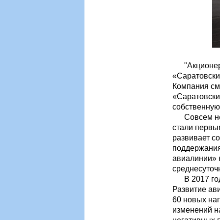
"Акционерно
«Саратовски
Компания см
«Саратовски
собственную
Совсем нед
стали первы
развивает с
поддержания
авиалинии» 
среднесуточ
В 2017 году
Развитие ав
60 новых на
изменений н