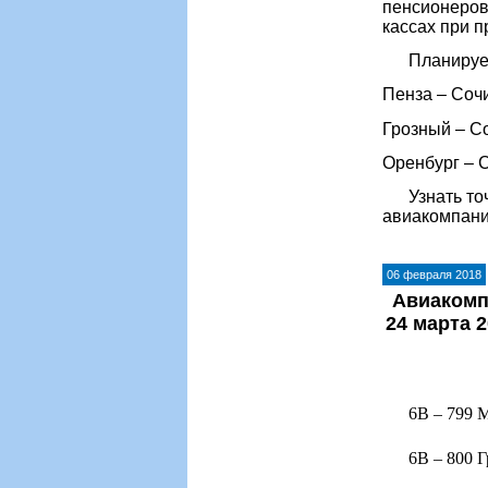
пенсионеров:
кассах при 
Планируемо
Пенза – Сочи
Грозный – Со
Оренбург – С
Узнать точн
авиакомпан
06 февраля 2018
Авиакомп
24 марта 
6В
–
799 М
6В – 800 Гро