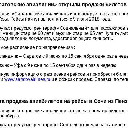
ратовские авиалинии» открыли продажи билетов 
я «Саратовские авиалинии» информирует о старте прода
Уфы. Рейсы начнут выполняться с 9 июня 2018 года.
х предусмотрен тариф «Социальный» для пассажиров в в
 женщин старше 60 лет и мужчин старше 65 лет. Купить ль
предъявлении документа, удостоверяющего личность.
е расписание по направлениям:
ленджик – Саратов с 9 июня по 15 сентября один раз в нед
жик – Уфа с 9 июня по 15 сентября один раз в неделю
ую информацию о расписании рейсов и приобрести билет
ии
www.saratovairlines.ru
и в офисах продаж. Справки по теле
а продажа авиабилетов на рейсы в Сочи из Пенз
я «Саратовские авиалинии» открыла продажу билетов в 
ренбурга.
х предусмотрен тариф «Социальный» для пассажиров в в