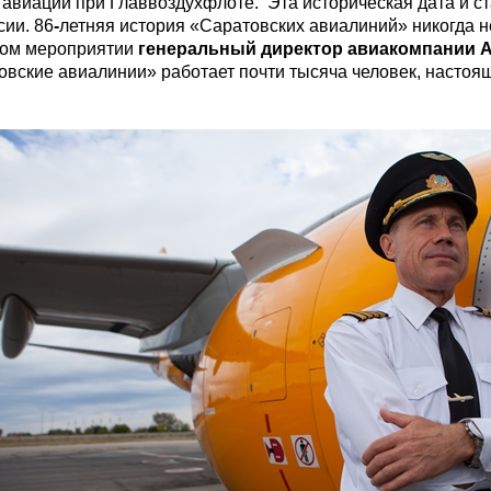
 авиации при Главвоздухфлоте. Эта историческая дата и с
сии. 86
-
летняя история «Саратовских авиалиний» никогда 
ном мероприятии
генеральный директор авиакомпании 
овские авиалинии» работает почти тысяча человек, насто