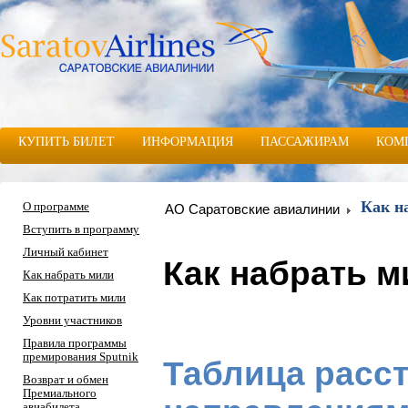
КУПИТЬ БИЛЕТ
ИНФОРМАЦИЯ
ПАССАЖИРАМ
КОМ
Как н
О программе
АО Саратовские авиалинии
Вступить в программу
Личный кабинет
Как набрать м
Как набрать мили
Как потратить мили
Уровни участников
Правила программы
премирования Sputnik
Таблица расст
Возврат и обмен
Премиального
авиабилета