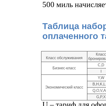
500 миль начисляе
Таблица набор
оплаченного 
Клас
Класс обслуживания
брониров
C,D
Бизнес-класс
I
Y,W
B,H,K,L
Экономический класс
Q,O,V,A
G,P,X
U – тариф для офо